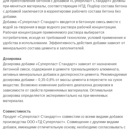
Для приготовления бетонов с добавкой «Суперпласт Стандарт» должны
при-меняться материалы, соответствующие НТД. Подбор состава бетона
с добавкой заключается в корректировке рабочего состава бетона без
добавки.
Добавка «Суперпласт Стандарт» вводится в бетонную смесь вместе с
водой за-творения в виде водного раствора рабочей концентрации.
Рабочая концентрация применяемого раствора выбирается
потребителем, исходя из требований технологии, условий применения и
удобства в использовании. Эффективность действия добавки зависит от
минерального состава цемента и заполнителей.
Дозировка
Дозировка добавки «Суперпласт Стандарт» зависит от назначения
бетонной смеси, содержания в цементе трехкальциевого алюмината,
активных минеральных добавок и дисперсности цемента. Рекомендуемая
дозировка добавки – 0,35-0,8% от массы цемента в пересчете на сухое
вещество. Возможно изменение рабочего диапазона дозировок в
зависимости от свойств применяемых материалов. Оптимальная
дозировка определяется экспериментально на при-меняемых
материалах.
Совместимость
Продукт «Суперпласт Стандарт»» совместим со всеми видами добавок
производства ООО «ТД Суперпласт». Совмещение с другими видами
добавок, имеющими отличительную основу, необходимо согласовывать с