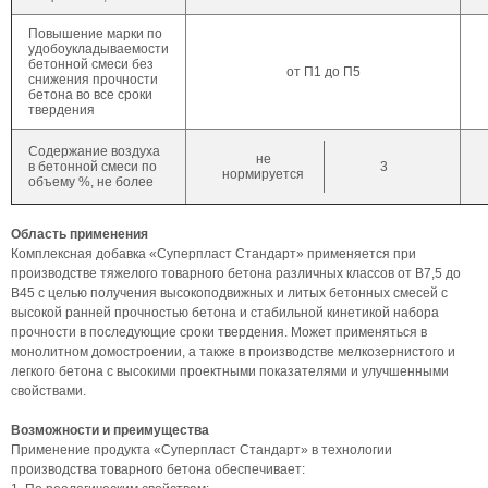
Повышение марки по
удобоукладываемости
бетонной смеси без
от П1 до П5
снижения прочности
бетона во все сроки
твердения
Содержание воздуха
не
в бетонной смеси по
3
нормируется
объему %, не более
Область применения
Комплексная добавка «Суперпласт Стандарт» применяется при
производстве тяжелого товарного бетона различных классов от В7,5 до
В45 с целью получения высокоподвижных и литых бетонных смесей с
высокой ранней прочностью бетона и стабильной кинетикой набора
прочности в последующие сроки твердения. Может применяться в
монолитном домостроении, а также в производстве мелкозернистого и
легкого бетона с высокими проектными показателями и улучшенными
свойствами.
Возможности и преимущества
Применение продукта «Суперпласт Стандарт» в технологии
производства товарного бетона обеспечивает: