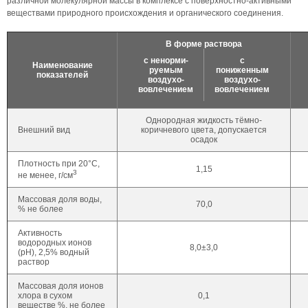
различной молекулярной массы в комплексе с поверхностно-активными
веществами природного происхождения и органического соединения.
В форме раствора
с ненорми-
с
Наименование
руемым
пониженным
показателей
воздухо-
воздухо-
вовлечением
вовлечением
Однородная жидкость тёмно-
Внешний вид
коричневого цвета, допускается
осадок
Плотность при 20°С,
1,15
3
не менее, г/см
Массовая доля воды,
70,0
% не более
Активность
водородных ионов
8,0±3,0
(рН), 2,5% водный
раствор
Массовая доля ионов
хлора в сухом
0,1
веществе %, не более