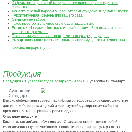
Кафель как отделочный материал: технологии производства и
свойства
Добавка горелой породы в бетон укрепит фундамент домов в Якутии
«Архитектурная» зелень для вашего сада
Секционные заборы
Такое простое и сложное стекло для шкафа-купе
Бетон с добавками: Центральную набережную Волгограда к весне
защитят от размывов
Технология утепления полов дома, в квартире, где угодно
Выбор напольного покрытия: виды, их преимущества и недостатки
Больше информации »
Продукция
Продукция
/
"Суперпласт" для товарного бетона
/ Суперпласт Стандарт
Суперпласт
Стандарт
Высокоэффективный суперпластификатор водоредуцирующего действия
для железобетонных изделий и конструкций с ускоренным набором
прочности бетона в ранние сроки твердения.
Описание продукта
Комплексная добавка «Суперпласт Стандарт» представляет собой
сбалансированную композицию полиметиленнафталинсульфонатов