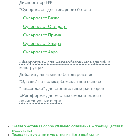
Диспергатор НФ
"Суперпласт" для товарного бетона
Суперпласт Базис
Суперпласт Стандарт
Суперпласт Прима
Суперпласт Ультра
Суперпласт Аэро
«Феррокрит» для железобетонных изделий и
конструкций
Добавки для зимнего бетонирования
"Эдванс" на поликарбоксилатной основе
"Тиксопласт" для строительных растворов
«Ригоформ» для жестких смесей, малых
архитектурных форм
Железобетонная опора уличного освещения – преимущества и
недостатки
Технология укладки и уплотнения бетонной смеси